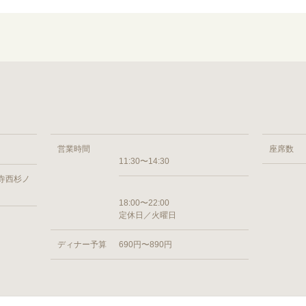
営業時間
座席数
11:30〜14:30
寺西杉ノ
18:00〜22:00
定休日／火曜日
ディナー予算
690円〜890円