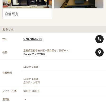
店舗写真
あらじん
0757068266
TEL
京都府京都市左京区一乗寺西杉ノ宮町38-4
住所
Googleマップで開く
11:30〜14:30
営業時間
18:00〜22:00
定休日／火曜日
ディナー予算
690円〜890円
座席数
13