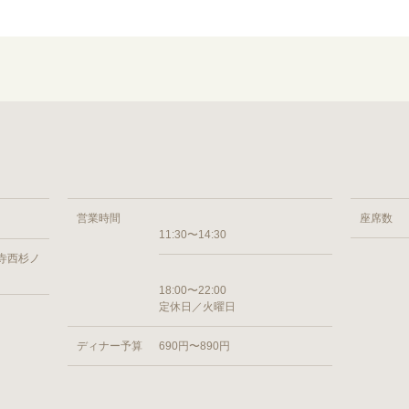
営業時間
座席数
11:30〜14:30
寺西杉ノ
18:00〜22:00
定休日／火曜日
ディナー予算
690円〜890円