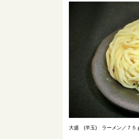
大盛 (半玉) ラーメン／